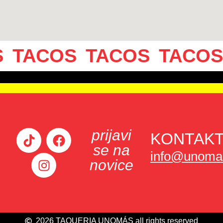
TACOS
TACOS
TACOS
prijavi
KONTAK
se na
info@unomas
novice
2026 TAQUERIA UNOMÁS all rights reserved