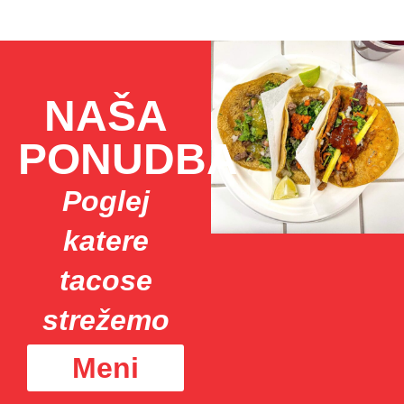
NAŠA
PONUDBA
Poglej
katere
tacose
strežemo
Meni