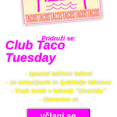
Pridruži se:
Club Taco
Tuesday
- special edition takosi
- za entuzijaste in ljubitelje takosov
- Vsak torek v takeriji ''Unomás''
- članarine ni
včlani se