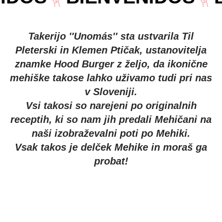
Takerijo ''Unomás'' sta ustvarila Til
Pleterski in Klemen Ptičak, ustanovitelja
znamke Hood Burger z željo, da ikonične
mehiške takose lahko uživamo tudi pri nas
v Sloveniji.
Vsi takosi so narejeni po originalnih
receptih, ki so nam jih predali Mehičani na
naši izobraževalni poti po Mehiki.
Vsak takos je delček Mehike in moraš ga
probat!
SVEŽI
ORGANSKE
DOMAČ
TACOSI
TORTILIJE
SALSE